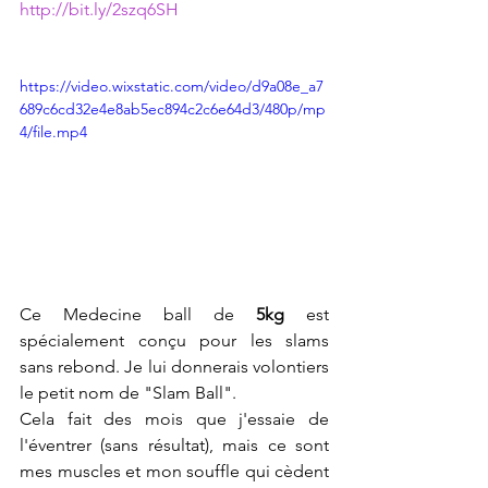
http://bit.ly/2szq6SH
https://video.wixstatic.com/video/d9a08e_a7
689c6cd32e4e8ab5ec894c2c6e64d3/480p/mp
4/file.mp4
Ce Medecine ball de 
5kg
 est 
spécialement conçu pour les slams 
sans rebond. Je lui donnerais volontiers 
le petit nom de "Slam Ball".
Cela fait des mois que j'essaie de 
l'éventrer (sans résultat), mais ce sont 
mes muscles et mon souffle qui cèdent 