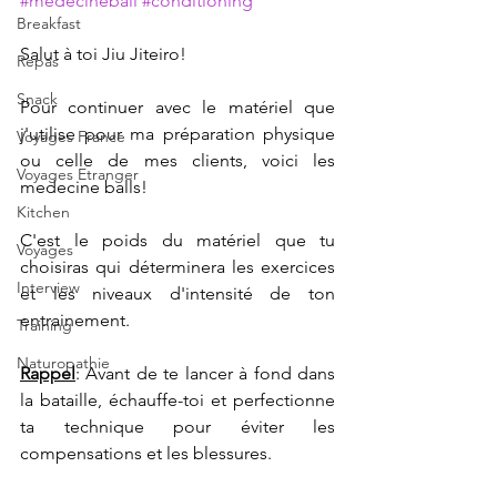
#medecineball
#conditioning
Breakfast
Salut à toi Jiu Jiteiro!
Repas
Snack
Pour continuer avec le matériel que 
j'utilise pour ma préparation physique 
Voyages France
ou celle de mes clients, voici les 
Voyages Etranger
medecine balls!
Kitchen
C'est le poids du matériel que tu 
Voyages
choisiras qui déterminera les exercices 
Interview
et les niveaux d'intensité de ton 
entrainement.
Training
Naturopathie
Rappel
: Avant de te lancer à fond dans 
la bataille, échauffe-toi et perfectionne 
ta technique pour éviter les 
compensations et les blessures.