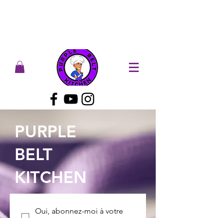
PURPLE
BELT
KITCHEN
Oui, abonnez-moi à votre 