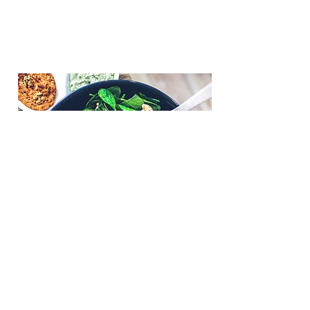
Mes recettes
u pratiques le JJB, la luta livre et le sport
T