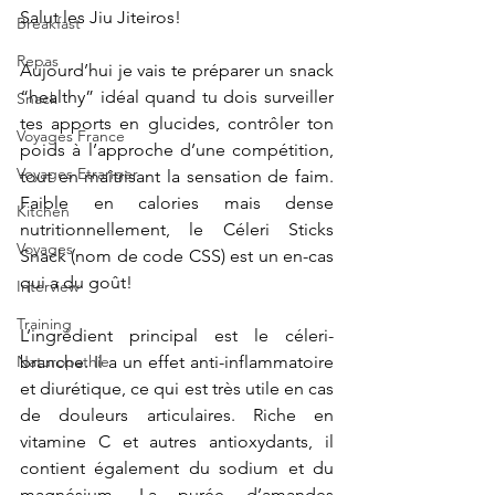
Salut les Jiu Jiteiros!
Breakfast
Repas
Aujourd’hui je vais te préparer un snack 
“healthy” idéal quand tu dois surveiller 
Snack
tes apports en glucides, contrôler ton 
Voyages France
poids à l’approche d’une compétition, 
Voyages Etranger
tout en maîtrisant la sensation de faim. 
Faible en calories mais dense 
Kitchen
nutritionnellement, le Céleri Sticks 
Voyages
Snack (nom de code CSS) est un en-cas 
qui a du goût!
Interview
Training
L’ingrédient principal est le céleri-
Naturopathie
branche. Il a un effet anti-inflammatoire 
et diurétique, ce qui est très utile en cas 
de douleurs articulaires. Riche en 
vitamine C et autres antioxydants, il 
contient également du sodium et du 
magnésium. La purée d’amandes 