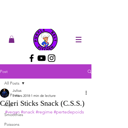
Post
All Posts
Julius
All Posts
7 mars 2018
1 min de lecture
Céleri Sticks Snack (C.S.S.)
végé
#vegan
#snack
#regime
#pertedepoids
Smoothies
Poissons