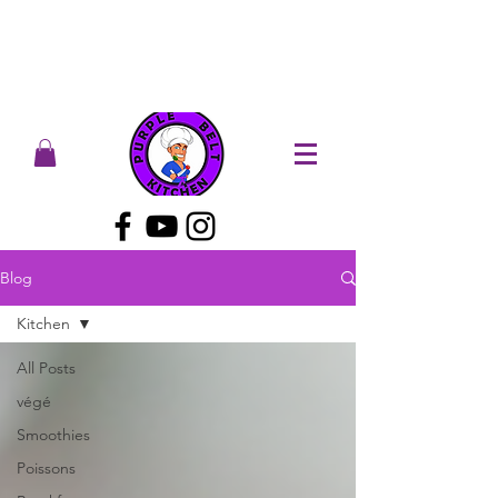
Blog
Kitchen
All Posts
végé
Smoothies
Poissons