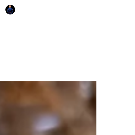
Julius
18 août 2024
5 min de lecture
Mon Top 10 des aliments
Salut à toi Jiu Jiteiro!!! En 2018, j'avais déjà
partagé une liste des 20 aliments que je
consommais le plus à l'époque. 6 ans plus
tard...