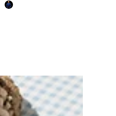
Julius
28 avr.
4 min de lecture
Recettes sportives PBK: des
recettes pour les athlètes
Tu cherches à booster ta performance au Jiu
Jitsu brésilien ou dans d’autres sports de
combat ? Tu es au bon endroit ! Ici, on parle
nutrition simple, efficace et surtout adaptée
à ton entraînement. Pas de blabla inutile,
juste des recettes qui te donnent l’énergie et
favorisent la récupération. Prêt à découvrir
comment bien manger pour mieux
combattre ? C’est parti ! Recettes sportives
PBK: l’énergie au service de ta performance
Quand tu pratiques un art martial ou un sport