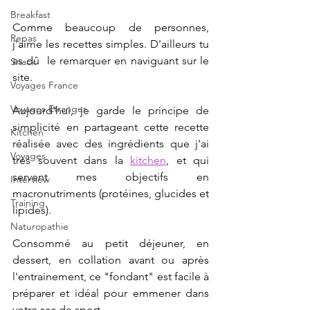
Breakfast
Comme beaucoup de personnes, 
Repas
j'aime les recettes simples. D'ailleurs tu 
as dû  le remarquer en naviguant sur le 
Snack
site.
Voyages France
Voyages Etranger
Aujourd'hui, je garde le principe de 
simplicité en partageant cette recette 
Kitchen
réalisée avec des ingrédients que j'ai 
Voyages
très souvent dans la 
kitchen
,
 et qui 
servent mes objectifs en 
Interview
macronutriments (protéines, glucides et 
Training
lipides).
Naturopathie
Consommé au petit déjeuner, en 
dessert, en collation avant ou après 
l'entrainement, ce "fondant" est facile à 
préparer et idéal pour emmener dans 
votre sac de sport.