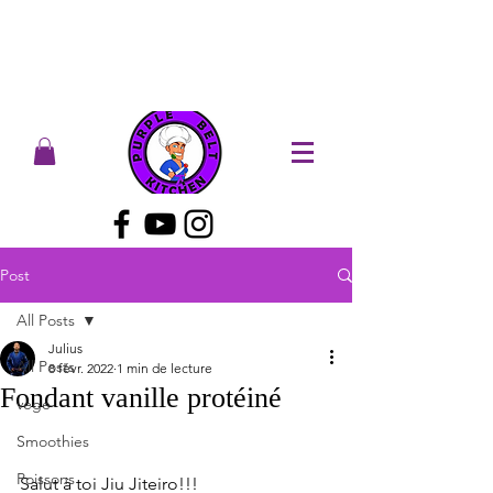
Post
All Posts
Julius
All Posts
8 févr. 2022
1 min de lecture
Fondant vanille protéiné
végé
Smoothies
Poissons
Salut à toi Jiu Jiteiro!!!