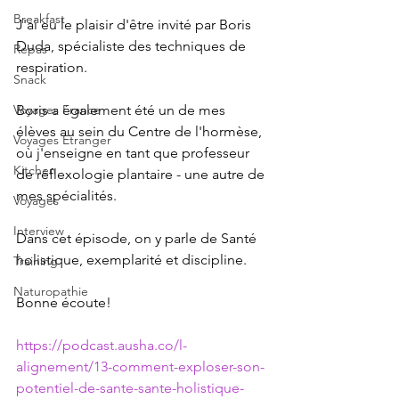
Breakfast
J'ai eu le plaisir d'être invité par Boris 
Duda, spécialiste des techniques de 
Repas
respiration.
Snack
Voyages France
Boris a également été un de mes 
élèves au sein du Centre de l'hormèse, 
Voyages Etranger
où j'enseigne en tant que professeur 
Kitchen
de réflexologie plantaire - une autre de 
mes spécialités.
Voyages
Interview
Dans cet épisode, on y parle de Santé 
holistique, exemplarité et discipline.
Training
Naturopathie
Bonne écoute!
https://podcast.ausha.co/l-
alignement/13-comment-exploser-son-
potentiel-de-sante-sante-holistique-