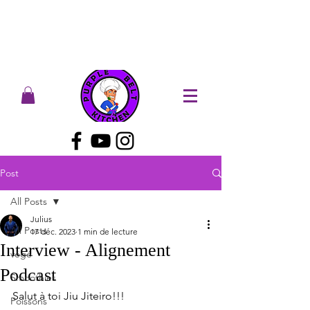
Post
All Posts
Julius
All Posts
17 déc. 2023
1 min de lecture
Interview - Alignement
végé
Podcast
Smoothies
Salut à toi Jiu Jiteiro!!!
Poissons