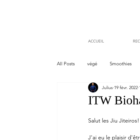
ACCUEIL
REC
All Posts
végé
Smoothies
Julius
19 févr. 2022
Voyages Etranger
Kitchen
ITW Bioha
Salut les Jiu Jiteiros!
J'ai eu le plaisir d'