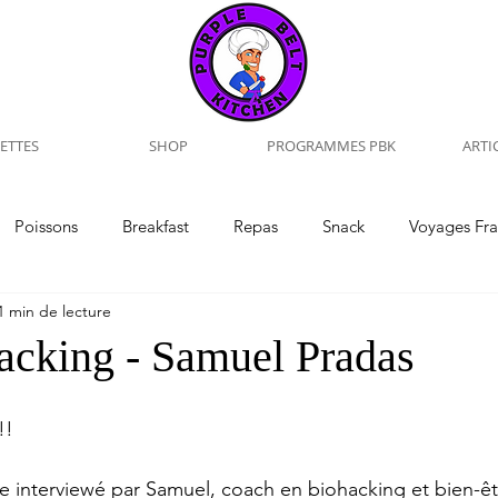
ETTES
SHOP
PROGRAMMES PBK
ARTI
Poissons
Breakfast
Repas
Snack
Voyages Fr
1 min de lecture
Voyages
Interview
Training
Naturopathie
cking - Samuel Pradas
!!
être interviewé par Samuel, coach en biohacking et bien-êt