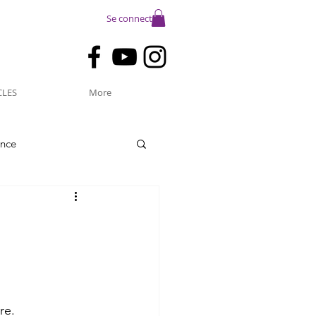
Se connecter
CLES
More
ance
re.