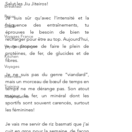
Salut les Jiu Jiteiros!
Breakfast
Repas
Je suis sûr qu’avec l’intensité et la 
fréquence des entraînements, tu 
Snack
éprouves le besoin de bien te 
Voyages France
recharger pour être au top. Aujourd’hui, 
je te propose de faire le plein de 
Voyages Etranger
protéines, de fer, de glucides et de 
Kitchen
fibres.
Voyages
Je ne suis pas du genre “viandard”, 
Interview
mais un morceau de bœuf de temps en 
Training
temps ne me dérange pas. Son atout 
majeur, le fer, un minéral dont les 
Naturopathie
sportifs sont souvent carencés, surtout 
les féminines!
Je vais me servir de riz basmati que j’ai 
cuit en gros pour la semaine, de façon 