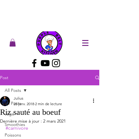
Post
All Posts
Julius
All Posts
25 janv. 2018
2 min de lecture
Riz sauté au boeuf
végé
Dernière mise à jour :
2 mars 2021
Smoothies
#carnivore
Poissons