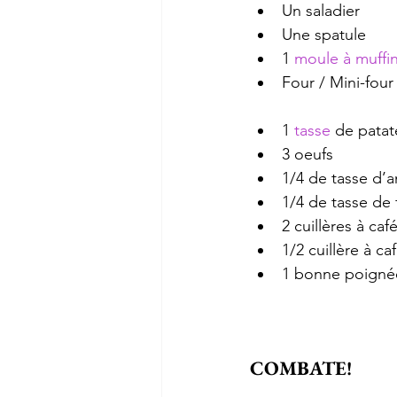
Un saladier
Une spatule
1 
moule à muffi
Four / Mini-four
1 
tasse 
de patat
3 oeufs
1/4 de tasse d
1/4 de tasse de 
2 cuillères à c
1/2 cuillère à c
1 bonne poignée
COMBATE!