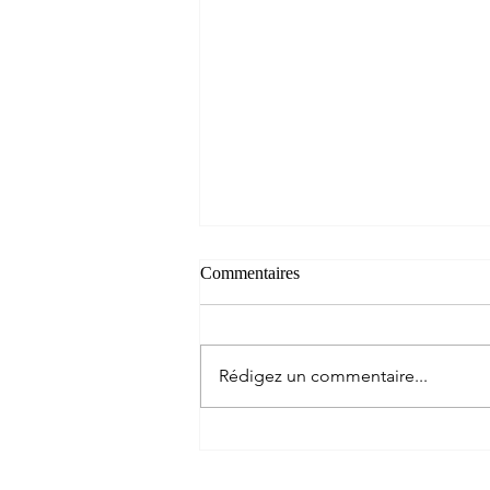
Commentaires
Rédigez un commentaire...
Recettes sportives PBK: des
recettes pour les athlètes