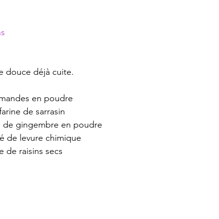
ns
e douce déjà cuite.
’amandes en poudre
farine de sarrasin
afé de gingembre en poudre
afé de levure chimique
 de raisins secs 