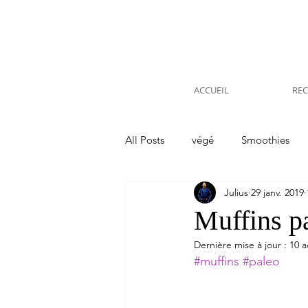
ACCUEIL
REC
All Posts
végé
Smoothies
Julius
29 janv. 2019
Voyages Etranger
Kitchen
Muffins pa
Dernière mise à jour :
10 a
#muffins
#paleo