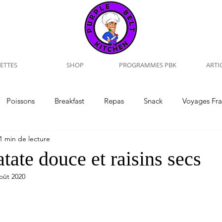
ETTES
SHOP
PROGRAMMES PBK
ARTI
Poissons
Breakfast
Repas
Snack
Voyages Fr
1 min de lecture
Voyages
Interview
Training
Naturopathie
tate douce et raisins secs
oût 2020