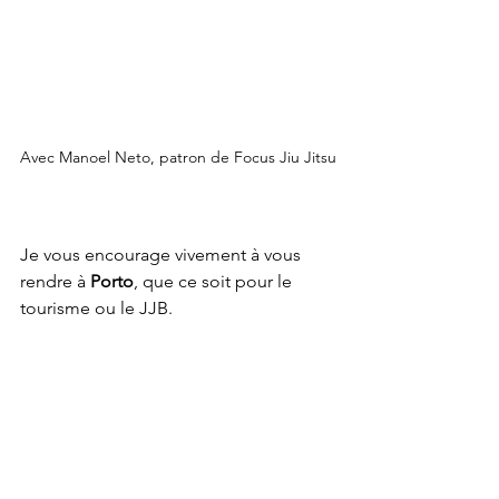
Avec Manoel Neto, patron de Focus Jiu Jitsu
Je vous encourage vivement à vous 
rendre à 
Porto
, que ce soit pour le 
tourisme ou le JJB.
Qui est déjà allé à Porto? J'ai 
besoin de vos avis! 
Voyages Etranger
Voyages