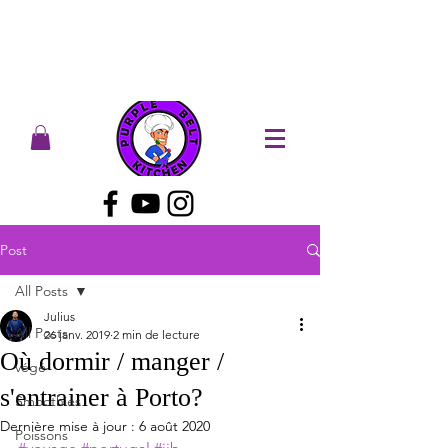
Post
All Posts
Julius
All Posts
26 janv. 2019
2 min de lecture
Où dormir / manger /
végé
s'entrainer à Porto?
Smoothies
Dernière mise à jour :
6 août 2020
Poissons