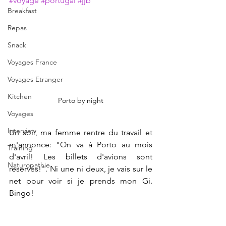
#voyage
#portugal
#jjb
Breakfast
Repas
Snack
Voyages France
Voyages Etranger
Kitchen
Porto by night
Voyages
Interview
Un soir, ma femme rentre du travail et 
m'annonce: "On va à Porto au mois 
Training
d'avril! Les billets d'avions sont 
Naturopathie
réservés!". Ni une ni deux, je vais sur le 
net pour voir si je prends mon Gi. 
Bingo! 