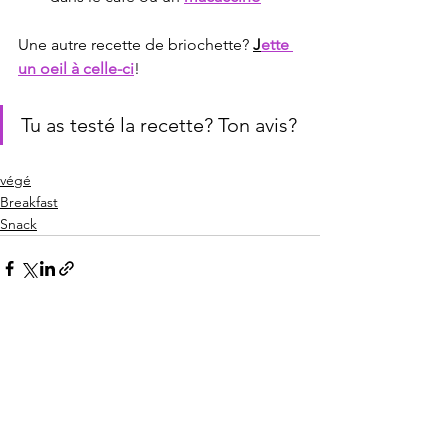
Une autre recette de briochette? 
J
ette 
un oeil à celle-ci
!
Tu as testé la recette? Ton avis?
végé
Breakfast
Snack
Voir tout
Posts récents