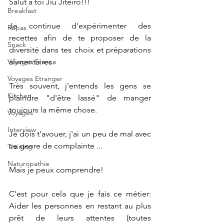
Salut à toi Jiu Jiteiro!!!
Breakfast
Je continue d'expérimenter des 
Repas
recettes afin de te proposer de la 
Snack
diversité dans tes choix et préparations 
Voyages France
alimentaires.
Voyages Etranger
Très souvent, j'entends les gens se 
Kitchen
plaindre "d'être lassé" de manger 
toujours la même chose.
Voyages
Interview
Je dois t'avouer, j'ai un peu de mal avec 
ce genre de complainte ...
Training
Naturopathie
Mais je peux comprendre!
C'est pour cela que je fais ce métier: 
Aider les personnes en restant au plus 
prêt de leurs attentes (toutes 