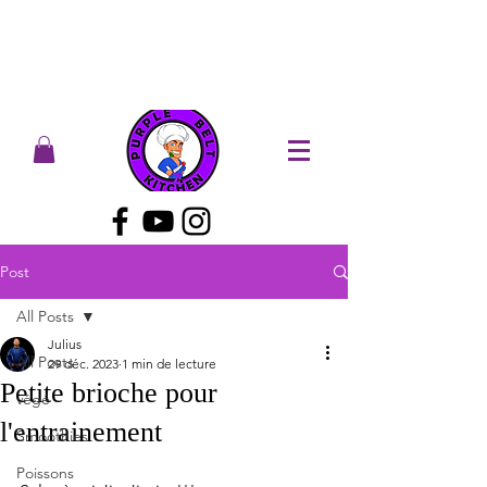
Post
All Posts
Julius
All Posts
29 déc. 2023
1 min de lecture
Petite brioche pour
végé
l'entrainement
Smoothies
Poissons