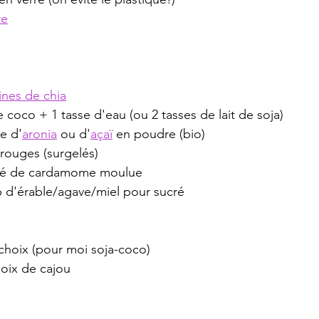
re
ines de 
chia
de coco + 1 tasse d'eau (ou 2 tasses de lait de soja)
pe d'
aronia
 ou d'
açaï
 en poudre (bio)
s rouges (surgelés)
café de cardamome moulue
p d'érable/agave/miel pour sucré
choix (pour moi soja-coco)
noix de cajou