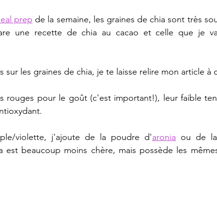
eal prep
 de la semaine, les graines de chia sont très so
re une recette de chia au cacao et celle que je vai
s sur les graines de chia, je te laisse relire mon article à 
its rouges pour le goût (c'est important!), leur faible te
antioxydant.
ple/violette, j'ajoute de la poudre d'
aronia
 ou de la
ia est beaucoup moins chère, mais possède les mêmes