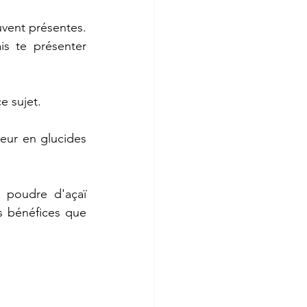
uvent présentes. 
s te présenter 
ce sujet.
neur en glucides 
 poudre d'açaï 
 bénéfices que 