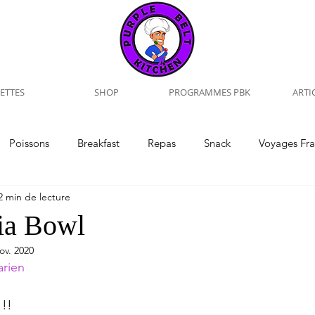
ETTES
SHOP
PROGRAMMES PBK
ARTI
Poissons
Breakfast
Repas
Snack
Voyages Fr
2 min de lecture
Voyages
Interview
Training
Naturopathie
ia Bowl
ov. 2020
arien
!!!