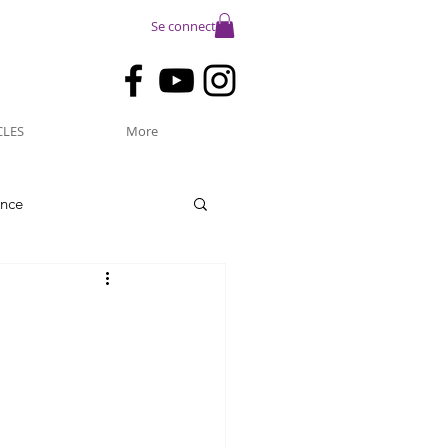
Se connecter
CLES
More
ance