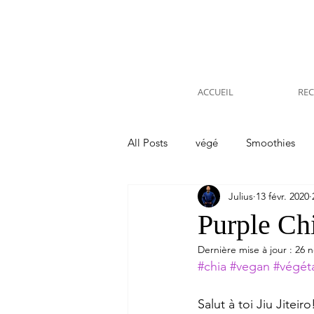
ACCUEIL
REC
All Posts
végé
Smoothies
Julius
13 févr. 2020
Voyages Etranger
Kitchen
Purple Ch
Dernière mise à jour :
26 n
#chia
#vegan
#végét
Salut à toi Jiu Jiteiro