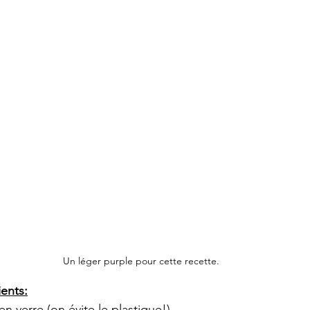
Un léger purple pour cette recette.
ients:
 en verre (on évite le plastique!)