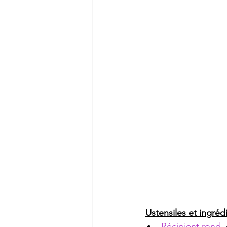
Ustensiles et ingréd
Récipient rond
,