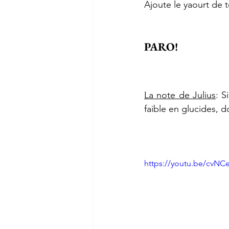
Ajoute le yaourt de t
PARO!
La note de Julius
: S
faible en glucides, d
https://youtu.be/cvNC