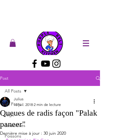
Post
All Posts
Julius
All Posts
13 juil. 2018
2 min de lecture
Queues de radis façon "Palak
végé
paneer"
Smoothies
Dernière mise à jour :
30 juin 2020
Poissons