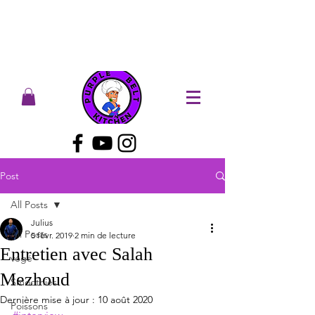
Post
All Posts
Julius
All Posts
5 févr. 2019
2 min de lecture
Entretien avec Salah
végé
Mezhoud
Smoothies
Dernière mise à jour :
10 août 2020
Poissons