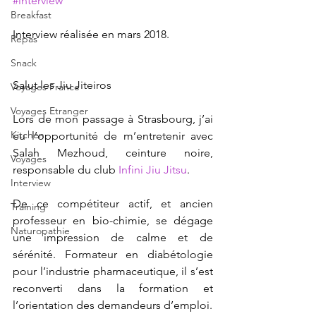
#interview
Breakfast
Interview réalisée en mars 2018.
Repas
Snack
Salut les Jiu Jiteiros 
Voyages France
Voyages Etranger
Lors de mon passage à Strasbourg, j’ai 
Kitchen
eu l’opportunité de m’entretenir avec 
Salah Mezhoud, ceinture noire, 
Voyages
responsable du club 
Infini Jiu Jitsu
. 
Interview
De ce compétiteur actif, et ancien 
Training
professeur en bio-chimie, se dégage 
Naturopathie
une impression de calme et de 
sérénité. Formateur en diabétologie 
pour l’industrie pharmaceutique, il s’est 
reconverti dans la formation et 
l’orientation des demandeurs d’emploi. 